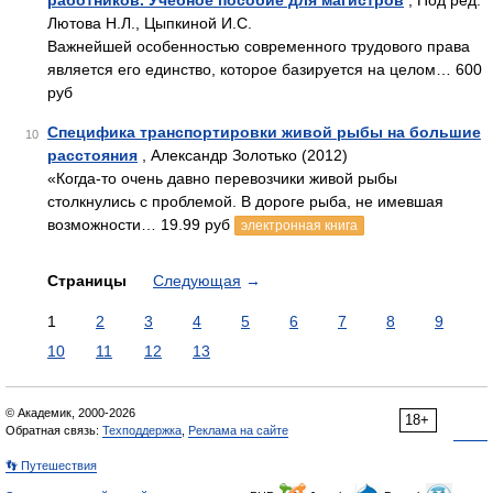
работников. Учебное пособие для магистров
, Под ред.
Лютова Н.Л., Цыпкиной И.С.
Важнейшей особенностью современного трудового права
является его единство, которое базируется на целом… 600
руб
Специфика транспортировки живой рыбы на большие
10
расстояния
, Александр Золотько (2012)
«Когда-то очень давно перевозчики живой рыбы
столкнулись с проблемой. В дороге рыба, не имевшая
возможности… 19.99 руб
электронная книга
Страницы
Следующая
→
1
2
3
4
5
6
7
8
9
10
11
12
13
© Академик, 2000-2026
18+
Обратная связь:
Техподдержка
,
Реклама на сайте
👣 Путешествия